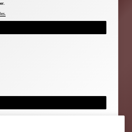
er.
les.