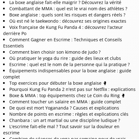
La boxe anglaise fait-elle maigrir ? Découvrez la vérité
Combattant de MMA : quel est le vrai nom des athlètes ?
Boxe anglaise : quels sont les risques et dangers réels ?
Où est né le taekwondo : découvrez ses origines exactes
Voix française de Kung Fu Panda 4 : découvrez l'acteur
derrière Po
Comment Gagner en Escrime : Techniques et Conseils
Essentiels
Comment bien choisir son kimono de judo ?
Où pratiquer le yoga du rire : guide des lieux et clubs
Escrime : quel est le nom de la personne qui la pratique ?
Équipements indispensables pour la boxe anglaise : guide
complet
Top exercices pour débuter la boxe anglaise 🥊
Pourquoi Kung Fu Panda 2 n'est pas sur Netflix : explications
Boxe & MMA : top équipements chez Le Coin du Ring 🥊
Comment toucher un salaire en MMA : guide complet
De quoi est mort Yogananda ? Causes et explications
Nombre de points en escrime : règles et explications clés
Chanbara : un art martial ou une discipline ludique ?
L'escrime fait-elle mal ? Tout savoir sur la douleur en
escrime
Combien de séances de yoga par semaine pour de vrais