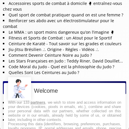
Accessoires sports de combat à domicile 🥊 entraînez-vous
chez vous
Quel sport de combat pratiquer quand on est une femme ?
Renforcer ses abdo avec un électrostimulateur pour le
combat
Le MMA : un sport moins dangereux qu’on l’imagine 🥊
Fitness et Sports de Combat : un Atout pour le Sportif
Ceinture de Karaté - Tout savoir sur les grades et couleurs
Jiu-Jitsu Brésilien .:. Origine - Règles - Vidéos .:.
Comment Devenir Ceinture Noire au Judo ?
Les Stars Françaises en Judo : Teddy Riner, David Douillet...
Code Moral du Judo - Quel est la philosophie du Judo ?
Quelles Sont Les Ceintures au Judo ?
Pages
Welcome
Partenaires
With our 133
partners
, we wish to store and access information on
your devices (cookies, pixels in emails, etc.), combine and share
Contact
your personal data with our partners, whether collected on this
Mentions Légales
website or in our emails, already held by some of us, or obtained
Politique de Confidentialité
later, including in other contexts.
Processing this data (identifiers, browsing, preferences, purchases,
loyalty programs, IP, postal addresses and emails, phone, precise