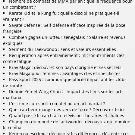
Nombre de combats de MMA par an : quelle fréquence pour
un combattant ?
Karate Kid et le kung fu : quelle discipline pratique-t-il
vraiment ?
Savate Défense : Self-défense efficace inspirée de la boxe
française
Combien gagne un lutteur sénégalais ? Salaire et revenus
expliqués
Serment du Taekwondo : sens et valeurs essentielles
Récupération après entraînement : micronutriments clés
contre fatigue
Krav Maga : découvrez son pays d'origine et ses secrets
Krav Maga pour femmes : avantages clés et spécificités
Pass Sport 2025 : communiqué officiel impactant les clubs
de karaté
Donnie Yen et Wing Chun : l'impact des films sur les arts
martiaux
L'escrime : un sport complet ou un art martial ?
Quel catcheur mange des vers de terre ? Découvrez-le ici
Quand passe le catch à la télévision : horaires et chaînes
Champion du monde de taekwondo : découvrez qui domine
le combat
Kendo ou escrime : découvrez les différences clés entre ces