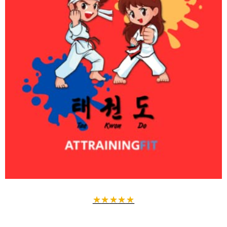
★
★
★
★
★