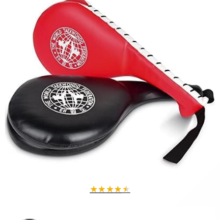
★
★
★
★
★