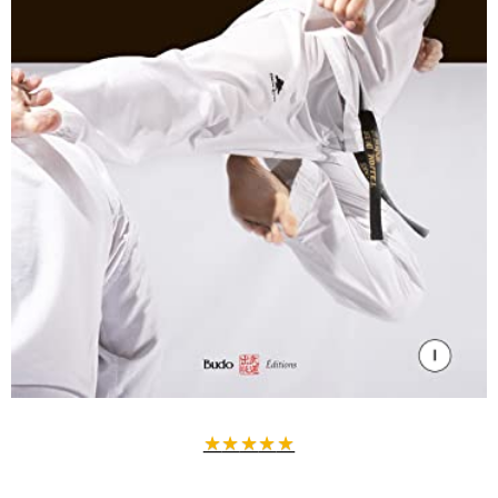
★
★
★
★
★