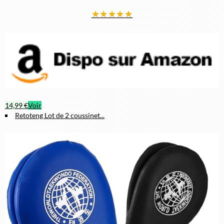
★
★
★
★
★
14,99 €
Voir
Retoteng Lot de 2 coussinet...