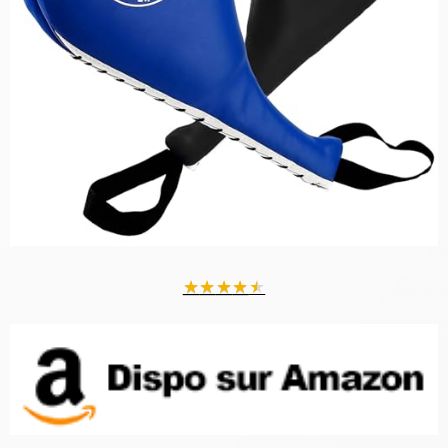
★
★
★
★
★