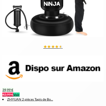
★
★
★
★
★
39,99 €
42,99 €
Voir
ZHYUAN 2 pièces Tapis de Bo...