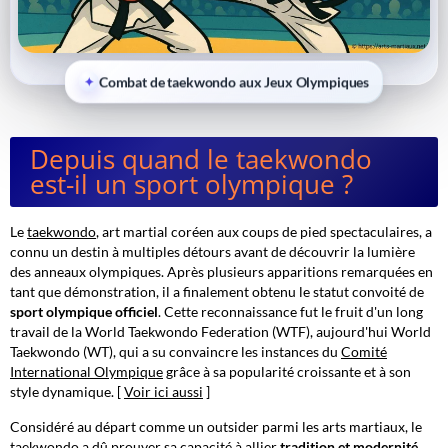
Combat de taekwondo aux Jeux Olympiques
Depuis quand le taekwondo
est-il un sport olympique ?
Le
taekwondo
, art martial coréen aux coups de pied spectaculaires, a
connu un destin à multiples détours avant de découvrir la lumière
des anneaux olympiques. Après plusieurs apparitions remarquées en
tant que démonstration, il a finalement obtenu le statut convoité de
sport olympique officiel
. Cette reconnaissance fut le fruit d'un long
travail de la
World Taekwondo Federation
(WTF), aujourd'hui World
Taekwondo (WT), qui a su convaincre les instances du
Comité
International Olympique
grâce à sa popularité croissante et à son
style dynamique. [
Voir ici aussi
]
Considéré au départ comme un outsider parmi les arts martiaux, le
taekwondo a dû prouver sa capacité à allier
tradition et modernité
.