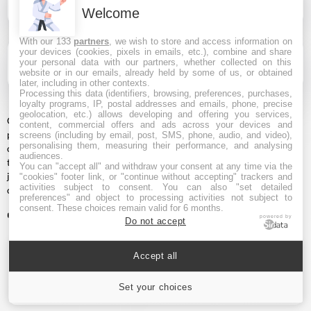
combat olympique ?
Welcome
With our 133
partners
, we wish to store and access information on
your devices (cookies, pixels in emails, etc.), combine and share
Quels sont les bénéfices de l'intégration olympique
your personal data with our partners, whether collected on this
pour le taekwondo ?
website or in our emails, already held by some of us, or obtained
later, including in other contexts.
Processing this data (identifiers, browsing, preferences, purchases,
loyalty programs, IP, postal addresses and emails, phone, precise
geolocation, etc.) allows developing and offering you services,
Qu'il s'agisse de la quête de la médaille d'or ou tout simplement d'une
content, commercial offers and ads across your devices and
pratique assidue en club, le taekwondo, par sa dimension olympique,
screens (including by email, post, SMS, phone, audio, and video),
personalising them, measuring their performance, and analysing
continue de faire rayonner la philosophie martiale coréenne sur les
audiences.
tatamis du monde entier, ouvrant ainsi de nouveaux horizons à de
You can "accept all" and withdraw your consent at any time via the
jeunes pratiquants désireux de mêler tradition et esprit de
"cookies" footer link, or "continue without accepting" trackers and
activities subject to consent. You can also "set detailed
compétition.
preferences" and object to processing activities not subject to
consent. These choices remain valid for 6 months.
👉 Lire aussi:
Quel judoka français est le plus titré de l'histoire ?
powered by
Do not accept
Cet article a obtenu la note moyenne de
3.8
/5 avec
Accept all
11
avis
★
★
★
★
★
Set your choices