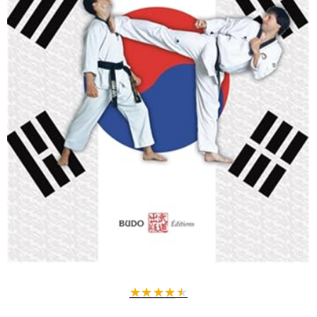
★
★
★
★
★