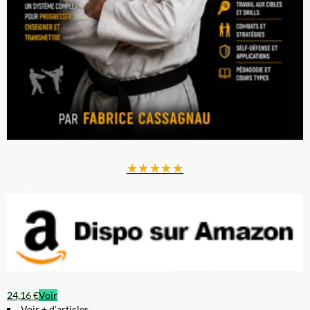
★
★
★
★
★
24,16 €
Voir
Voir + d'articles