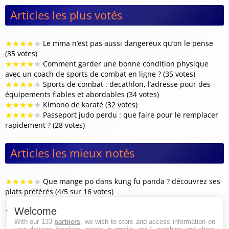
Articles les plus votés
★
★
★
★
★
Le mma n’est pas aussi dangereux qu’on le pense
(35 votes)
★
★
★
★
★
Comment garder une bonne condition physique
avec un coach de sports de combat en ligne ? (35 votes)
★
★
★
★
★
Sports de combat : decathlon, l’adresse pour des
équipements fiables et abordables (34 votes)
★
★
★
★
★
Kimono de karaté (32 votes)
★
★
★
★
★
Passeport judo perdu : que faire pour le remplacer
rapidement ? (28 votes)
Articles les mieux notés
★
★
★
★
★
Que mange po dans kung fu panda ? découvrez ses
plats préférés (4/5 sur 16 votes)
★
★
★
★
★
Combien de dan existe-t-il en taekwondo ? (4/5 sur
Welcome
11 votes)
★
★
★
★
★
Qui est le plus grand judoka de tous les temps ? (4/5
With our 133
partners
, we wish to store and access information on