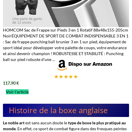
HOMCOM Sac de Frappe sur Pieds 3 en 1 Rotatif 88x48x155-205cm
Noir
ÉQUIPEMENT DE SPORT DE COMBAT INDISPENSABLE 3 EN 1
: Sac de frappe punching ball brunier 3 en 1 sur pied, équipement de
sport idéal pour développer votre palette de coups, votre endurance
et ainsi devenir champion ! ROBUSTESSE ET STABILITÉ : Punching
ball sur pied robuste d'une …
★
★
★
★
★
117,90 €
Voir l'article
Histoire de la boxe anglaise
Le noble art
est sans aucun doute le
type de boxe le plus pratiqué au
monde
. En effet, ce sport de combat figure dans des fresques peintes