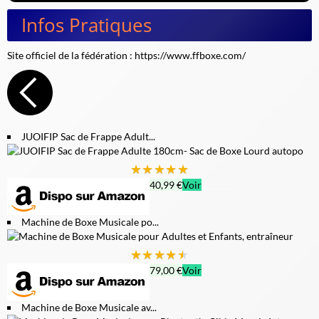
Infos Pratiques
Site officiel de la fédération :
https://www.ffboxe.com/
JUOIFIP Sac de Frappe Adult...
★
★
★
★
★
40,99 €
Voir
Machine de Boxe Musicale po...
★
★
★
★
★
79,00 €
Voir
Machine de Boxe Musicale av...