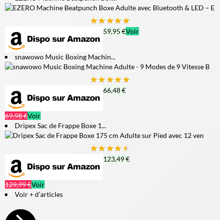
★
★
★
★
★
59,95 €
Voir
snawowo Music Boxing Machin...
★
★
★
★
★
66,48 €
69,98 €
Voir
Dripex Sac de Frappe Boxe 1...
★
★
★
★
★
123,49 €
129,99 €
Voir
Voir + d’articles