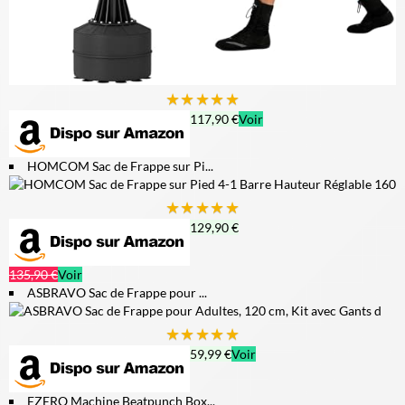
★
★
★
★
★
117,90 €
Voir
HOMCOM Sac de Frappe sur Pi...
★
★
★
★
★
129,90 €
135,90 €
Voir
ASBRAVO Sac de Frappe pour ...
★
★
★
★
★
59,99 €
Voir
EZERO Machine Beatpunch Box...