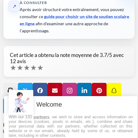
À CONSULTER
↗
Après avoir structuré votre entraînement, vous pouvez
consulter ce
guide pour choisir un site de soutien scolaire
en ligne
afin d’examiner une autre approche de
l’apprentissage.
Cet article a obtenu la note moyenne de
3.7
/5 avec
12
avis
★
★
★
★
★
Welcome
With our 133
partners
, we wish to store and access information on
your devices (cookies, pixels in emails, etc.), combine and share
Publié le
2025-10-31 20:02:11
et mis à jour le
2026-07-22
your personal data with our partners, whether collected on this
website or in our emails, already held by some of us, or obtained
05:13:03
dans la catégorie
Boxe anglaise
later, including in other contexts.