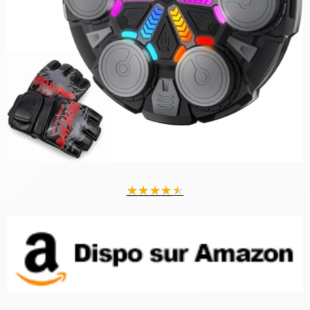
★
★
★
★
★