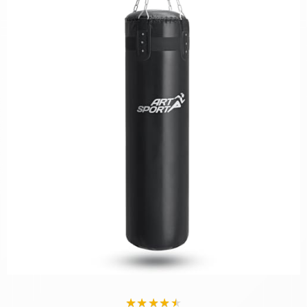
★
★
★
★
★