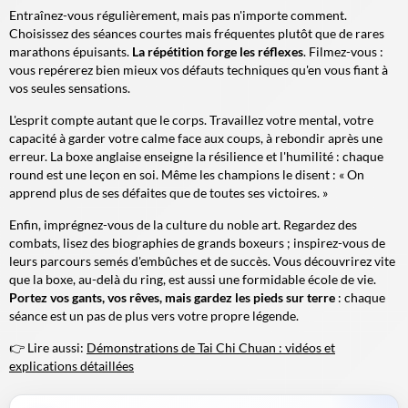
Entraînez-vous régulièrement, mais pas n'importe comment.
Choisissez des séances courtes mais fréquentes plutôt que de rares
marathons épuisants.
La répétition forge les réflexes
. Filmez-vous :
vous repérerez bien mieux vos défauts techniques qu'en vous fiant à
vos seules sensations.
L'esprit compte autant que le corps. Travaillez votre mental, votre
capacité à garder votre calme face aux coups, à rebondir après une
erreur. La boxe anglaise enseigne la
résilience
et l'humilité : chaque
round est une leçon en soi. Même les champions le disent : « On
apprend plus de ses défaites que de toutes ses victoires. »
Enfin, imprégnez-vous de la culture du noble art. Regardez des
combats, lisez des biographies de grands boxeurs ; inspirez-vous de
leurs parcours semés d'embûches et de succès. Vous découvrirez vite
que la boxe, au-delà du ring, est aussi une formidable école de vie.
Portez vos gants, vos rêves, mais gardez les pieds sur terre
: chaque
séance est un pas de plus vers votre propre légende.
👉 Lire aussi:
Démonstrations de Tai Chi Chuan : vidéos et
explications détaillées