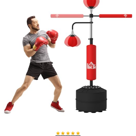
★
★
★
★
★