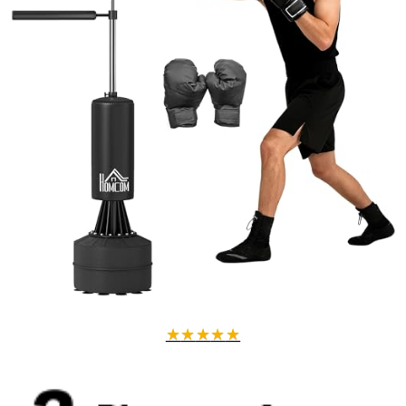
★
★
★
★
★