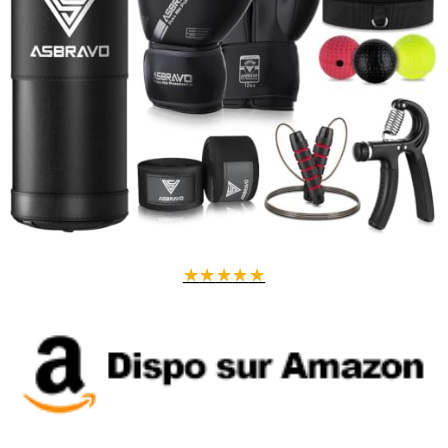
★
★
★
★
★