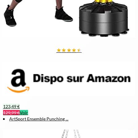
★
★
★
★
★
123,49 €
129,99 €
Voir
ArtSport Ensemble Punching ...