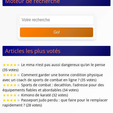
Moteur de recherche
Go!
Articles les plus votés
★
★
★
★
★
Le mma n’est pas aussi dangereux qu’on le pense
(35 votes)
★
★
★
★
★
Comment garder une bonne condition physique
avec un coach de sports de combat en ligne ? (35 votes)
★
★
★
★
★
Sports de combat : decathlon, l’adresse pour des
équipements fiables et abordables (34 votes)
★
★
★
★
★
Kimono de karaté (32 votes)
★
★
★
★
★
Passeport judo perdu : que faire pour le remplacer
rapidement ? (28 votes)