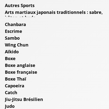
Autres Sports
Arts martiaux japonais traditionnels : sabre,
bâton et budo
Chanbara
Escrime
Sambo
Wing Chun
Aïkido
Boxe
Boxe anglaise
Boxe française
Boxe Thaï
Capoeira
Catch
Jiu-Jitsu Brésilien
Judo