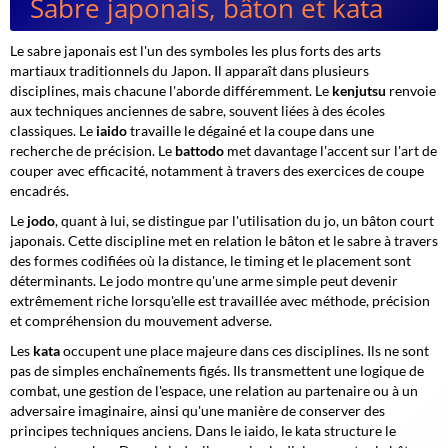
Sabre japonais, bâton et kata
Le sabre japonais est l'un des symboles les plus forts des arts
martiaux traditionnels du Japon. Il apparaît dans plusieurs
disciplines, mais chacune l'aborde différemment. Le
kenjutsu
renvoie
aux techniques anciennes de sabre, souvent liées à des écoles
classiques. Le
iaido
travaille le dégainé et la coupe dans une
recherche de précision. Le
battodo
met davantage l'accent sur l'art de
couper avec efficacité, notamment à travers des exercices de coupe
encadrés.
Le
jodo
, quant à lui, se distingue par l'utilisation du jo, un bâton court
japonais. Cette discipline met en relation le bâton et le sabre à travers
des formes codifiées où la distance, le timing et le placement sont
déterminants. Le jodo montre qu'une arme simple peut devenir
extrêmement riche lorsqu'elle est travaillée avec méthode, précision
et compréhension du mouvement adverse.
Les
kata
occupent une place majeure dans ces disciplines. Ils ne sont
pas de simples enchaînements figés. Ils transmettent une logique de
combat, une gestion de l'espace, une relation au partenaire ou à un
adversaire imaginaire, ainsi qu'une manière de conserver des
principes techniques anciens. Dans le iaido, le kata structure le