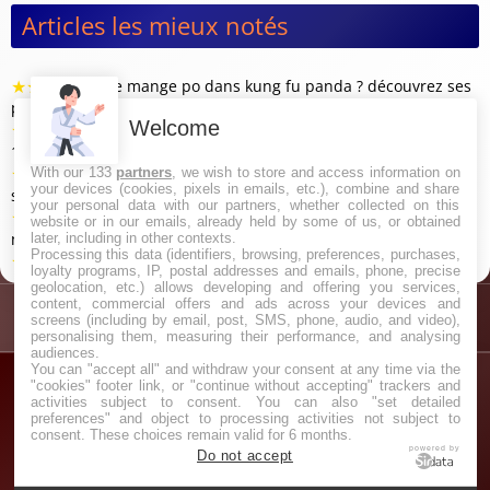
Articles les mieux notés
★
★
★
★
★
Que mange po dans kung fu panda ? découvrez ses
plats préférés (4/5 sur 16 votes)
Welcome
★
★
★
★
★
Combien de dan existe-t-il en taekwondo ? (4/5 sur
11 votes)
★
★
★
★
★
Qui est le plus grand judoka de tous les temps ? (4/5
With our 133
partners
, we wish to store and access information on
your devices (cookies, pixels in emails, etc.), combine and share
sur 5 votes)
your personal data with our partners, whether collected on this
★
★
★
★
★
Pourquoi kung fu panda n'est plus disponible sur
website or in our emails, already held by some of us, or obtained
netflix ? (4/5 sur 5 votes)
later, including in other contexts.
Processing this data (identifiers, browsing, preferences, purchases,
★
★
★
★
★
Où est né le taekwondo ? (4/5 sur 4 votes)
loyalty programs, IP, postal addresses and emails, phone, precise
geolocation, etc.) allows developing and offering you services,
content, commercial offers and ads across your devices and
screens (including by email, post, SMS, phone, audio, and video),
personalising them, measuring their performance, and analysing
audiences.
You can "accept all" and withdraw your consent at any time via the
"cookies" footer link, or "continue without accepting" trackers and
activities subject to consent. You can also "set detailed
preferences" and object to processing activities not subject to
consent. These choices remain valid for 6 months.
powered by
Do not accept