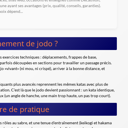
une ayant ses avantages (prix, qualité, conseils, garanties).
hoix dépend...
nement de jodo ?
exercices techniques : déplacements, frappes de base,
 parfois découpées en sections pour travailler un passage précis.
jo «vivant» (ni mou, ni crispé), arriver à la bonne distance, et
tiquants plus avancés reprennent les mêmes katas avec plus de
elation. C'est là que le jodo devient passionnant : un kata identique,
aux (un angle de hanche, une main trop haute, un pas trop court).
re de pratique
es rôles au sabre, et une tenue d'entraînement (keikogi et hakama