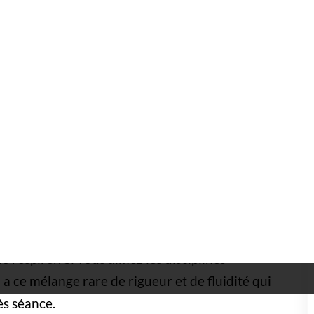
ditionnels : sabre, bâton et budo
>
Jodo : présentation de l'art
de l'art traditionnel du
 japonais
⏱️ 6 min
ur l'usage du
jo
, un bâton en bois d'environ 128
pratique, elle ouvre un travail très riche sur la
enchaînements
codifiés où chaque détail compte
e respirer. Si vous aimez les disciplines
o a ce mélange rare de rigueur et de fluidité qui
ès séance.