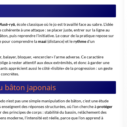
Musō-ryū
, école classique où le jo est travaillé face au sabre. L'idée
 cohérente à une attaque : se placer juste, entrer sur la ligne au
on, puis reprendre l'initiative. Le cœur de la pratique repose sur
ire pour comprendre la
maai
(distance) et le
rythme
d'un
er, balayer, bloquer, «encercler» l'arme adverse. Ce caractère
blige à rester attentif aux deux extrémités, et donc à garder une
nts apprécient aussi le côté «lisible» de la progression : un geste
s concrètes.
du bâton japonais
 jodo n'est pas une simple manipulation de bâton, c'est une étude
 enseignent des réponses structurées, où l'on cherche à
protéger
r des principes de corps : stabilité du bassin, relâchement des
ens moderne, l'intensité est réelle, parce que l'on apprend à