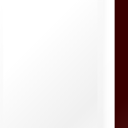
Sambo
Wing Chun
Aïkido
Boxe
Boxe anglaise
Boxe française
Boxe Thaï
Capoeira
Catch
Jiu-Jitsu Brésilien
Judo
Karaté
Kendo
Krav Maga
Kung Fu
Lutte