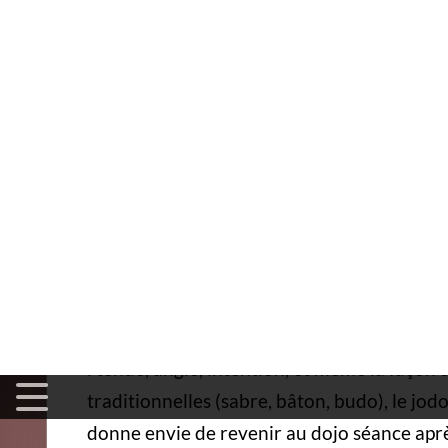
Arts Martiaux
>
Autres Sports
>
Arts martiaux japonais tra
traditionnel du bâton japonais
Jodo : présentation 
bâton
☰ Index
Le jodo est un art martial japonais centré s
cm. À première vue, l'arme paraît simple. En 
distance, le timing et la précision, avec des
: tenue, angle, intention, et même la façon d
traditionnelles (sabre, bâton, budo), le jod
donne envie de revenir au dojo séance apr