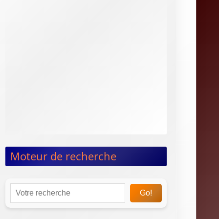
MMA / Free Fight
News & Dossiers
Préparation physique
Endurance
Musculation
Nutrition
Yoga
Taekwondo
Taï-chi-chuan
Moteur de recherche
Go!