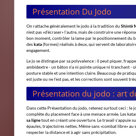
Présentation Du Jodo
On rattache généralement le jodo à la tradition du
Shintō 
n'est pas «d'écraser» l'autre, mais de construire une réponse
bon moment, contrôler la lame par le positionnement du bât
des
kata
(formes) réalisés à deux, qui servent de laborato
engagement.
Le jo se distingue par sa polyvalence : il peut piquer, frapp
ambidextre - un bâton n'a ni pointe unique ni tranchant - o
posture stable et une intention claire. Beaucoup de pratiqua
est juste ou ne l'est pas, et les corrections sont souvent trè
Présentation du jodo : art 
Dans cette
Présentation du jodo
, retenez surtout ceci : le
complète du placement face à une menace armée. Les katas
sa ligne
tout en créant une ouverture. Le travail s'appuie su
épaules, trajectoires nettes. Même sans «combat libre» au s
respecter la distance et à agir sans précipitation.