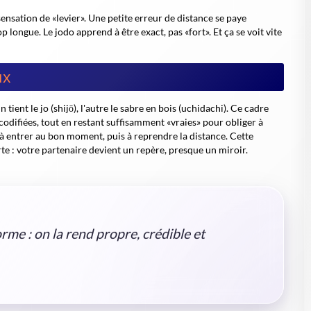
ensation de «levier». Une petite erreur de distance se paye
 longue. Le jodo apprend à être exact, pas «fort». Et ça se voit vite
ux
tient le jo (shijō), l'autre le sabre en bois (uchidachi). Ce cadre
codifiées, tout en restant suffisamment «vraies» pour obliger à
 à entrer au bon moment, puis à reprendre la distance. Cette
e : votre partenaire devient un repère, presque un miroir.
rme : on la rend propre, crédible et