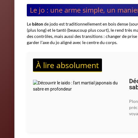
Le jo : une arme simple, un mani
Le
bâton
de jodo est traditionnellement en bois dense (souve
(plus long) et le tantō (beaucoup plus court), le rend très 
des contrôles, mais aussi des transitions : changer de prise
garder l'axe du jo aligné avec le centre du corps.
À lire absolument
Déc
sab
Plon
préc
voya