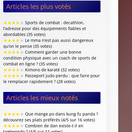
Articles les plus votés
★
★
★
★
★
Sports de combat : decathlon,
l’adresse pour des équipements fiables et
abordables (35 votes)
★
★
★
★
★
Le mma n’est pas aussi dangereux
qu’on le pense (35 votes)
★
★
★
★
★
Comment garder une bonne
condition physique avec un coach de sports de
combat en ligne ? (35 votes)
★
★
★
★
★
Kimono de karaté (32 votes)
★
★
★
★
★
Passeport judo perdu : que faire pour
le remplacer rapidement ? (28 votes)
Articles les mieux notés
★
★
★
★
★
Que mange po dans kung fu panda ?
découvrez ses plats préférés (4/5 sur 16 votes)
★
★
★
★
★
Combien de dan existe-t-il en
taekwondo ? (4/5 sur 11 votes)