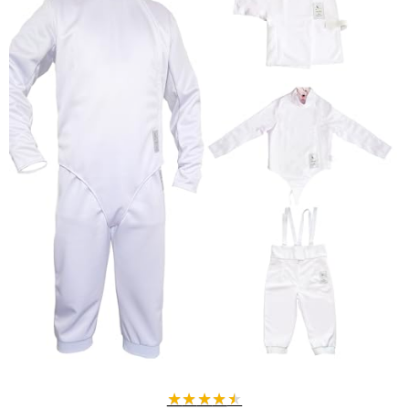
★
★
★
★
★