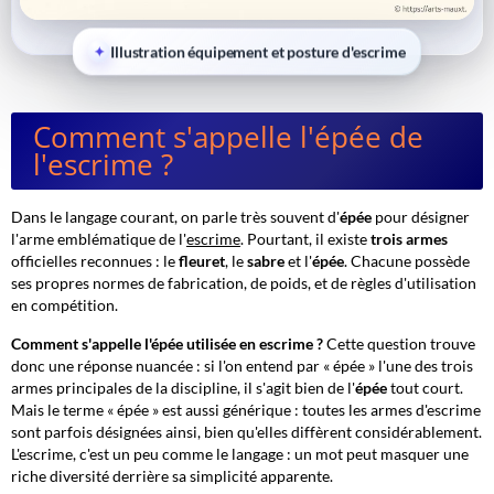
Illustration équipement et posture d'escrime
Comment s'appelle l'épée de
l'escrime ?
Dans le langage courant, on parle très souvent d'
épée
pour désigner
l'arme emblématique de l'
escrime
. Pourtant, il existe
trois armes
officielles reconnues : le
fleuret
, le
sabre
et l'
épée
. Chacune possède
ses propres normes de fabrication, de poids, et de règles d'utilisation
en compétition.
Comment s'appelle l'épée utilisée en escrime ?
Cette question trouve
donc une réponse nuancée : si l'on entend par « épée » l'une des trois
armes principales de la discipline, il s'agit bien de l'
épée
tout court.
Mais le terme « épée » est aussi générique : toutes les armes d'escrime
sont parfois désignées ainsi, bien qu'elles diffèrent considérablement.
L'escrime, c'est un peu comme le langage : un mot peut masquer une
riche diversité derrière sa simplicité apparente.