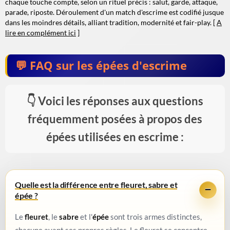
chaque touche compte, selon un rituel précis : salut, garde, attaque,
parade, riposte. Déroulement d'un match d'escrime est codifié jusque
dans les moindres détails, alliant tradition, modernité et fair-play. [
A
lire en complément ici
]
FAQ sur les épées d'escrime
Voici les réponses aux questions
fréquemment posées à propos des
épées utilisées en escrime :
Quelle est la différence entre fleuret, sabre et
épée ?
Le
fleuret
, le
sabre
et l'
épée
sont trois armes distinctes,
chacune ayant ses propres règles. Le fleuret se concentre