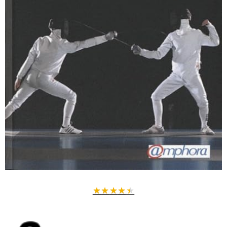
★
★
★
★
★