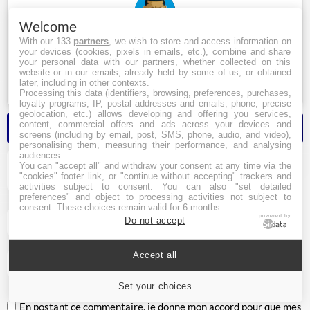
Welcome
With our 133
partners
, we wish to store and access information on
your devices (cookies, pixels in emails, etc.), combine and share
Super article, clair et passionnant ! 🗡️🤺 Merci pour toutes
your personal data with our partners, whether collected on this
ces infos ! 👏✨
website or in our emails, already held by some of us, or obtained
later, including in other contexts.
28/09/2025 13:10
Processing this data (identifiers, browsing, preferences, purchases,
loyalty programs, IP, postal addresses and emails, phone, precise
geolocation, etc.) allows developing and offering you services,
Poster un commentaire
content, commercial offers and ads across your devices and
screens (including by email, post, SMS, phone, audio, and video),
personalising them, measuring their performance, and analysing
audiences.
You can "accept all" and withdraw your consent at any time via the
"cookies" footer link, or "continue without accepting" trackers and
activities subject to consent. You can also "set detailed
preferences" and object to processing activities not subject to
consent. These choices remain valid for 6 months.
powered by
Do not accept
Accept all
Set your choices
En postant ce commentaire, je donne mon accord pour que mes