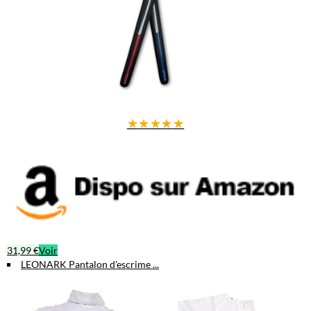
★
★
★
★
★
31,99 €
Voir
LEONARK Pantalon d'escrime ...