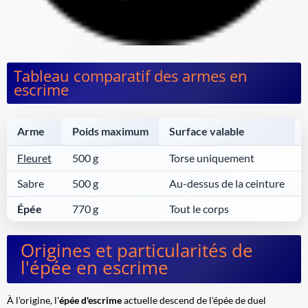
Tableau comparatif des armes en
escrime
Arme
Poids maximum
Surface valable
Fleuret
500 g
Torse uniquement
Sabre
500 g
Au-dessus de la ceinture
Épée
770 g
Tout le corps
Origines et particularités de
l'épée en escrime
À l'origine, l'
épée d'escrime
actuelle descend de l'épée de duel