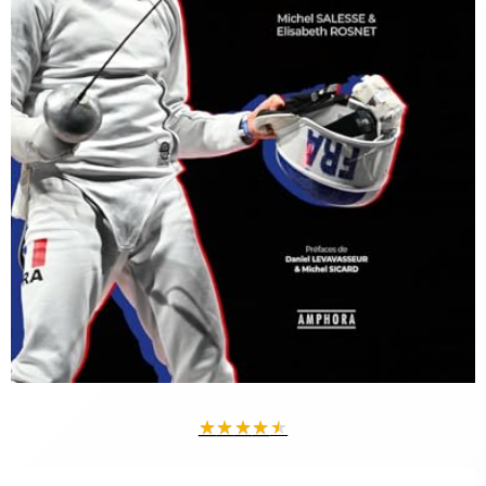
★
★
★
★
★