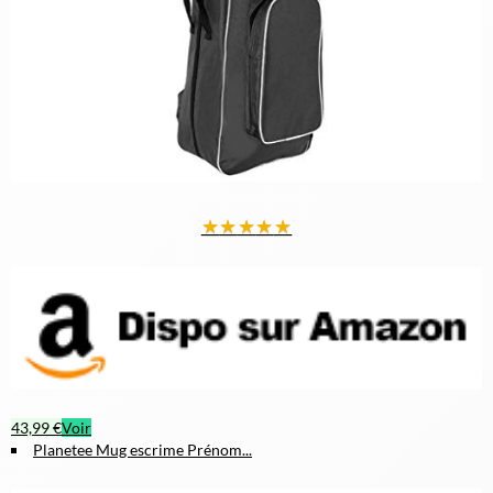
★
★
★
★
★
43,99 €
Voir
Planetee Mug escrime Prénom...