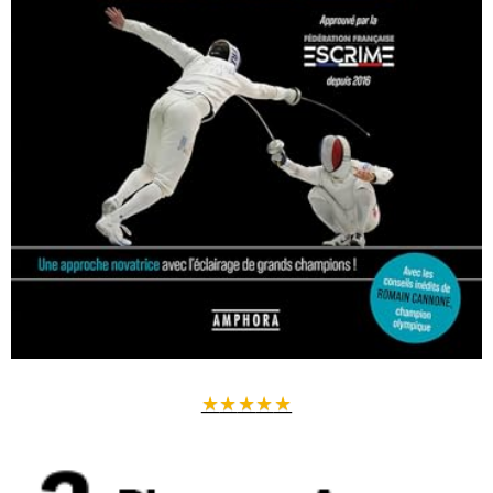
★
★
★
★
★