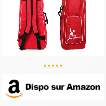
★
★
★
★
★