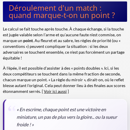
Déroulement d'un match :
quand marque-t-on un point ?
Le calcul se fait touche après touche. À chaque échange, si la touche
est jugée valable selon l'arme et qu'aucune faute n'est commise, on
marque un
point
. Au fleuret et au sabre, les règles de priorité (ou «
conventions ») peuvent compliquer la situation : si les deux
adversaires se touchent ensemble, ce n'est pas forcément un partage
équitable !
À l'épée, il est possible d'assister à des « points doubles ». Ici, si les
deux compétiteurs se touchent dans la même fraction de seconde,
chacun marque un point. « La règle du miroir », dirait-on, où le reflet
blesse autant l'original. Cela peut donner lieu à des finales aux scores
étonnamment serrés. [
Voir ici aussi
]
« En escrime, chaque point est une victoire en
miniature, un pas de plus vers la gloire... ou la sueur
froide ! »