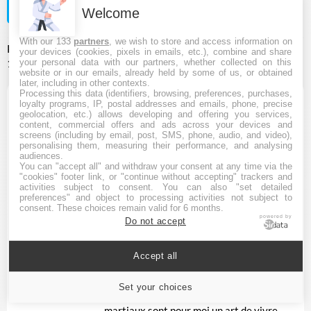
Welcome
With our 133
partners
, we wish to store and access information on
Publié le
2025-11-14 15:03:04
et mis à jour le
2026-07-24
your devices (cookies, pixels in emails, etc.), combine and share
your personal data with our partners, whether collected on this
16:01:29
dans la catégorie
Escrime
website or in our emails, already held by some of us, or obtained
later, including in other contexts.
Processing this data (identifiers, browsing, preferences, purchases,
Maître Chi Spirale
A Propos De Nous :
loyalty programs, IP, postal addresses and emails, phone, precise
geolocation, etc.) allows developing and offering you services,
content, commercial offers and ads across your devices and
Pratiquant de kung-fu et de taekwondo,
screens (including by email, post, SMS, phone, audio, and video),
personalising them, measuring their performance, and analysing
je m’intéresse particulièrement à
audiences.
l’aspect spirituel et énergétique des
You can "accept all" and withdraw your consent at any time via the
"cookies" footer link, or "continue without accepting" trackers and
arts martiaux. À travers mes écrits, je
activities subject to consent. You can also "set detailed
souhaite faire découvrir comment la
preferences" and object to processing activities not subject to
maîtrise du corps et de l’esprit peut
consent. These choices remain valid for 6 months.
powered by
Do not accept
transformer notre quotidien. Je
m’inspire des traditions asiatiques tout
en gardant un regard ouvert sur les
Accept all
pratiques modernes. Mon but est
d’accompagner chacun sur la voie de la
Set your choices
progression intérieure. Les arts
martiaux sont pour moi un art de vivre