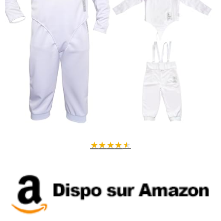
★
★
★
★
★