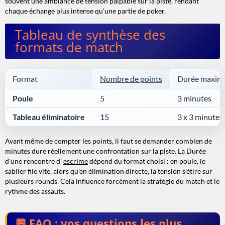
souvent une ambiance de tension palpable sur la piste, rendant
chaque échange plus intense qu'une partie de poker.
Tableau de synthèse des
formats de match
Format
Nombre de points
Durée maxim
Poule
5
3 minutes
Tableau éliminatoire
15
3 x 3 minutes
Avant même de compter les points, il faut se demander combien de
minutes dure réellement une confrontation sur la piste. La Durée
d'une rencontre d'
escrime
dépend du format choisi : en poule, le
sablier file vite, alors qu'en élimination directe, la tension s'étire sur
plusieurs rounds. Cela influence forcément la stratégie du match et le
rythme des assauts.
FAQ : vos questions les plus