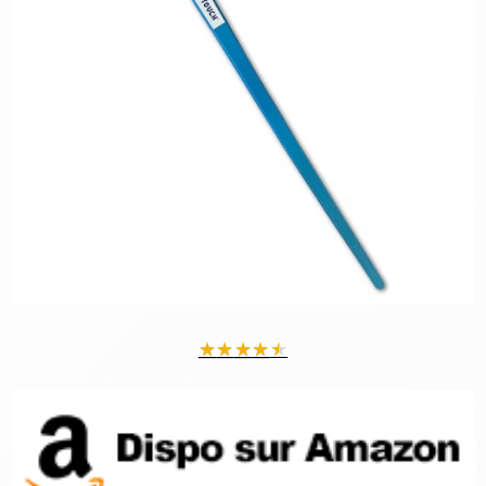
★
★
★
★
★