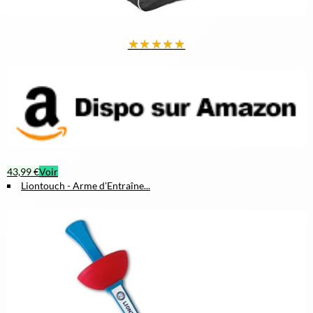
★
★
★
★
★
43,99 €
Voir
Liontouch - Arme d'Entraîne...