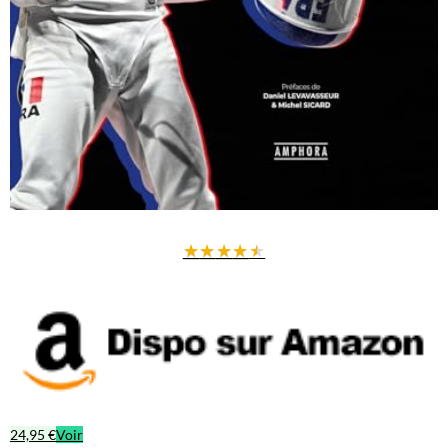
★
★
★
★
★
24,95 €
Voir