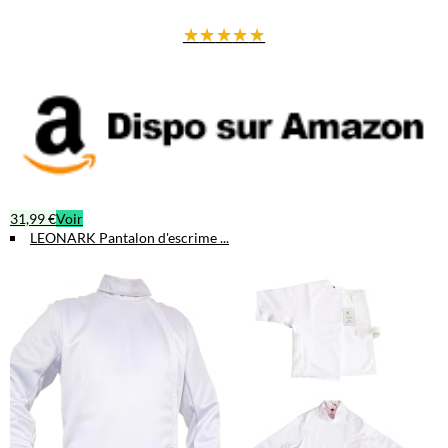
★
★
★
★
★
31,99 €
Voir
LEONARK Pantalon d'escrime ...