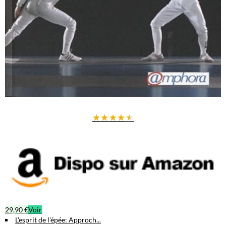
★
★
★
★
★
29,90 €
Voir
L'esprit de l'épée: Approch...