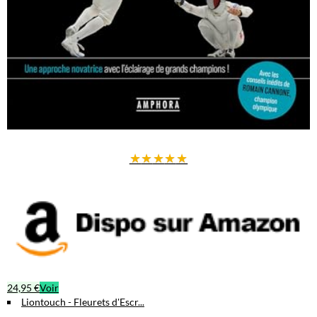
★
★
★
★
★
24,95 €
Voir
Liontouch - Fleurets d'Escr...