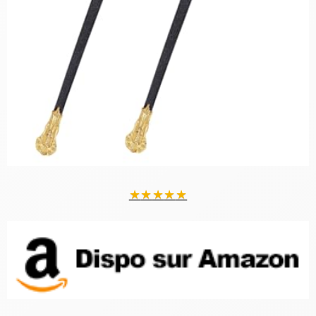
★
★
★
★
★