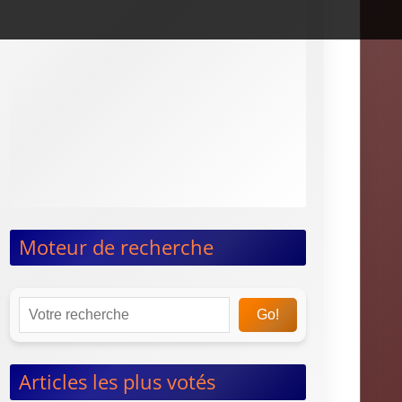
News & Dossiers
Préparation physique
Endurance
Musculation
Nutrition
Yoga
Taekwondo
Taï-chi-chuan
Moteur de recherche
Go!
Articles les plus votés