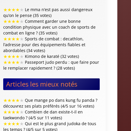
★
★
★
★
★
Le mma n’est pas aussi dangereux
qu’on le pense (35 votes)
★
★
★
★
★
Comment garder une bonne
condition physique avec un coach de sports de
combat en ligne ? (35 votes)
★
★
★
★
★
Sports de combat : decathlon,
l’adresse pour des équipements fiables et
abordables (34 votes)
★
★
★
★
★
Kimono de karaté (32 votes)
★
★
★
★
★
Passeport judo perdu : que faire pour
le remplacer rapidement ? (28 votes)
Articles les mieux notés
★
★
★
★
★
Que mange po dans kung fu panda ?
découvrez ses plats préférés (4/5 sur 16 votes)
★
★
★
★
★
Combien de dan existe-t-il en
taekwondo ? (4/5 sur 11 votes)
★
★
★
★
★
Qui est le plus grand judoka de tous
les temps ? (4/5 sur 5 votes)