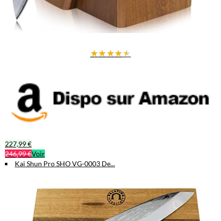
★
★
★
★
★
227,99 €
246,99 €
Voir
Kai Shun Pro SHO VG-0003 De...