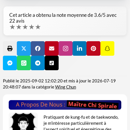
Cet article a obtenu la note moyenne de
3.6
/5 avec
22
avis
★
★
★
★
★
Publié le
2025-09-02 12:02:20
et mis à jour le
2026-07-19
20:48:07
dans la catégorie
Wing Chun
Maître Chi Spirale
A Propos De Nous :
Pratiquant de kung-fu et de taekwondo,
je m’intéresse particulièrement à
l’aspect spirituel et énergétique des