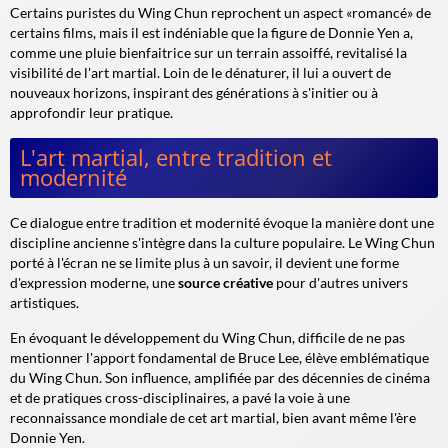
Certains puristes du Wing Chun reprochent un aspect «romancé» de
certains films, mais il est indéniable que la figure de Donnie Yen a,
comme une
pluie bienfaitrice
sur un terrain assoiffé, revitalisé la
visibilité de l'art martial. Loin de le dénaturer, il lui a ouvert de
nouveaux horizons, inspirant des générations à s'initier ou à
approfondir leur pratique.
L'art martial, entre tradition et
modernité
Ce dialogue entre tradition et modernité évoque la manière dont une
discipline ancienne s'intègre dans la culture populaire. Le Wing Chun
porté à l'écran ne se limite plus à un savoir, il devient une forme
d'expression moderne, une
source créative
pour d'autres univers
artistiques.
En évoquant le développement du Wing Chun, difficile de ne pas
mentionner l'apport fondamental de Bruce Lee, élève emblématique
du Wing Chun. Son influence, amplifiée par des décennies de cinéma
et de pratiques cross-disciplinaires, a pavé la voie à une
reconnaissance mondiale de cet art martial, bien avant même l'ère
Donnie Yen.