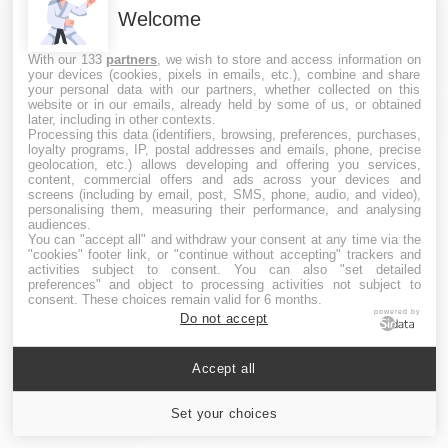
Chanbara
Welcome
Escrime
Sambo
With our 133
partners
, we wish to store and access information on
your devices (cookies, pixels in emails, etc.), combine and share
Wing Chun
your personal data with our partners, whether collected on this
website or in our emails, already held by some of us, or obtained
Aïkido
later, including in other contexts.
Processing this data (identifiers, browsing, preferences, purchases,
Boxe
loyalty programs, IP, postal addresses and emails, phone, precise
Boxe anglaise
geolocation, etc.) allows developing and offering you services,
content, commercial offers and ads across your devices and
Boxe française
screens (including by email, post, SMS, phone, audio, and video),
personalising them, measuring their performance, and analysing
Boxe Thaï
audiences.
You can "accept all" and withdraw your consent at any time via the
Capoeira
"cookies" footer link, or "continue without accepting" trackers and
activities subject to consent. You can also "set detailed
Catch
preferences" and object to processing activities not subject to
consent. These choices remain valid for 6 months.
Jiu-Jitsu Brésilien
powered by
Do not accept
Judo
Karaté
Accept all
Kendo
Set your choices
Krav Maga