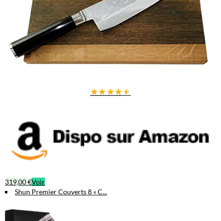
★
★
★
★
★
319,00 €
Voir
Shun Premier Couverts 8 « C...