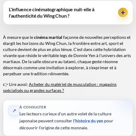
L'influence cinématographique nuit-elle à
l'authenticité du Wing Chun ?
À mesure que le
cinéma martial
façonne de nouvelles perceptions et
élargit les horizons du Wing Chun, la frontière entre art, sport et
culture devient de plus en plus ténue. C'est dans cette hybridation
vivante que réside le véritable legs de Donnie Yen à l'univers des arts
martiaux. De la salle obscure au tatami, chaque geste résonne
désormais comme une invitation à explorer, à s'exprimer et à
perpétuer une tradition réinventée.
👉 Lire aussi:
Acheter du matériel de musculation : magasins
spécialisés ou grandes surfaces ?
À CONSULTER
↗
Les lecteurs curieux d’un autre volet de la culture
japonaise peuvent consulter
l’histoire du yen
pour
découvrir l’origine de cette monnaie.