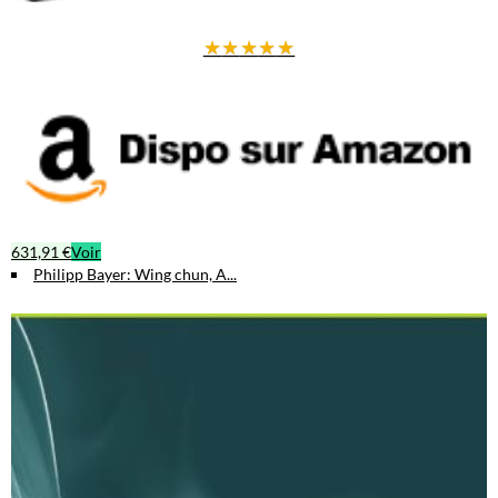
★
★
★
★
★
631,91 €
Voir
Philipp Bayer: Wing chun, A...