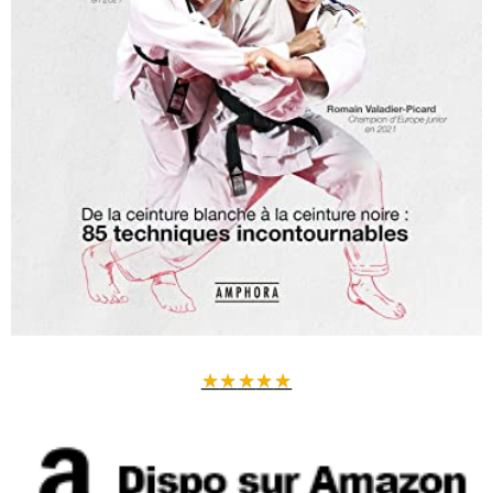
★
★
★
★
★