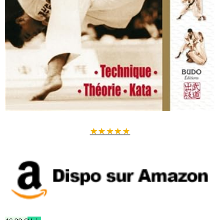
★
★
★
★
★