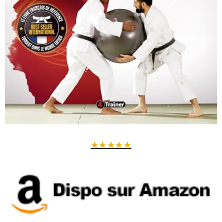
★
★
★
★
★