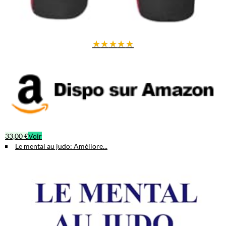
★
★
★
★
★
33,00 €
Voir
Le mental au judo: Améliore...