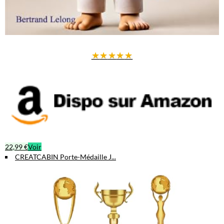
★
★
★
★
★
22,99 €
Voir
CREATCABIN Porte-Médaille J...