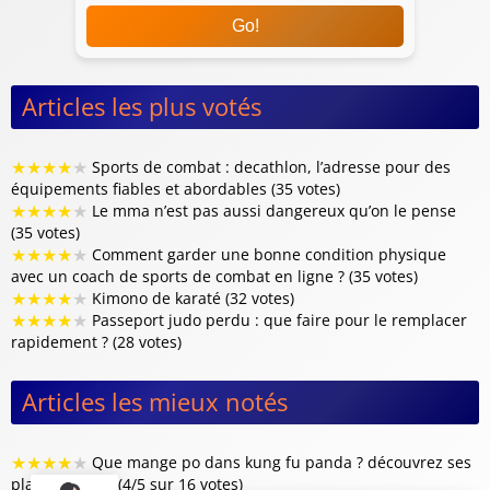
Go!
Articles les plus votés
★
★
★
★
★
Sports de combat : decathlon, l’adresse pour des
équipements fiables et abordables (35 votes)
★
★
★
★
★
Le mma n’est pas aussi dangereux qu’on le pense
(35 votes)
★
★
★
★
★
Comment garder une bonne condition physique
avec un coach de sports de combat en ligne ? (35 votes)
★
★
★
★
★
Kimono de karaté (32 votes)
★
★
★
★
★
Passeport judo perdu : que faire pour le remplacer
rapidement ? (28 votes)
Articles les mieux notés
★
★
★
★
★
Que mange po dans kung fu panda ? découvrez ses
plats préférés (4/5 sur 16 votes)