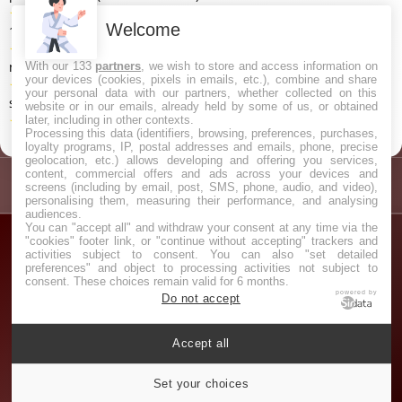
★
★
★
★
★
Combien de dan existe-t-il en taekwondo ? (4/5 sur
Welcome
11 votes)
★
★
★
★
★
Pourquoi kung fu panda n'est plus disponible sur
netflix ? (4/5 sur 5 votes)
With our 133
partners
, we wish to store and access information on
your devices (cookies, pixels in emails, etc.), combine and share
★
★
★
★
★
Qui est le plus grand judoka de tous les temps ? (4/5
your personal data with our partners, whether collected on this
sur 5 votes)
website or in our emails, already held by some of us, or obtained
★
★
★
★
★
Où est né le taekwondo ? (4/5 sur 4 votes)
later, including in other contexts.
Processing this data (identifiers, browsing, preferences, purchases,
loyalty programs, IP, postal addresses and emails, phone, precise
geolocation, etc.) allows developing and offering you services,
content, commercial offers and ads across your devices and
screens (including by email, post, SMS, phone, audio, and video),
personalising them, measuring their performance, and analysing
audiences.
You can "accept all" and withdraw your consent at any time via the
"cookies" footer link, or "continue without accepting" trackers and
activities subject to consent. You can also "set detailed
preferences" and object to processing activities not subject to
consent. These choices remain valid for 6 months.
powered by
Do not accept
Navigation
|
Partenaires
|
Contact
|
Politique de Confidentialité
|
Accept all
Mentions Légales
|
Paramétrer les cookies
Set your choices
© 2026 https://arts-martiaux.net/