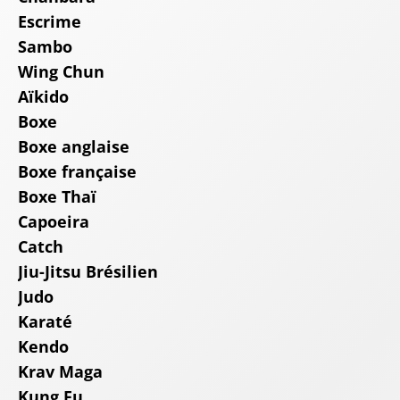
Escrime
Sambo
Wing Chun
Aïkido
Boxe
Boxe anglaise
Boxe française
Boxe Thaï
Capoeira
Catch
Jiu-Jitsu Brésilien
Judo
Karaté
Kendo
Krav Maga
Kung Fu