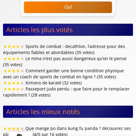
Go!
Articles les plus votés
★
★
★
★
★
Sports de combat : decathlon, l’adresse pour des
équipements fiables et abordables (35 votes)
★
★
★
★
★
Le mma n’est pas aussi dangereux qu’on le pense
(35 votes)
★
★
★
★
★
Comment garder une bonne condition physique
avec un coach de sports de combat en ligne ? (35 votes)
★
★
★
★
★
Kimono de karaté (32 votes)
★
★
★
★
★
Passeport judo perdu : que faire pour le remplacer
rapidement ? (28 votes)
Articles les mieux notés
★
★
★
★
★
Que mange po dans kung fu panda ? découvrez ses
plats préférés (4/5 sur 16 votes)