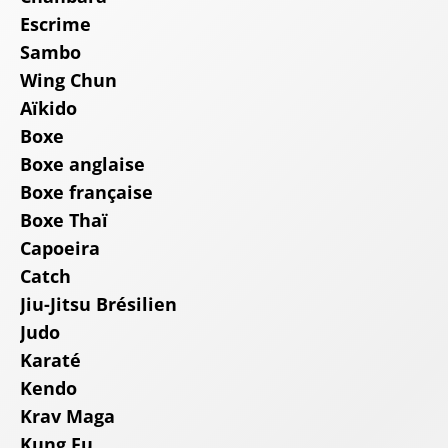
Escrime
Sambo
Wing Chun
Aïkido
Boxe
Boxe anglaise
Boxe française
Boxe Thaï
Capoeira
Catch
Jiu-Jitsu Brésilien
Judo
Karaté
Kendo
Krav Maga
Kung Fu