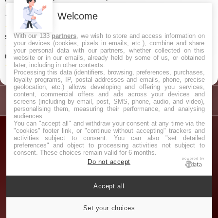
★
★
★
★
★
Combien de dan existe-t-il en taekwondo ? (4/5 sur
Welcome
11 votes)
★
★
★
★
★
Qui est le plus grand judoka de tous les temps ? (4/5
sur 5 votes)
With our 133
partners
, we wish to store and access information on
your devices (cookies, pixels in emails, etc.), combine and share
★
★
★
★
★
Pourquoi kung fu panda n'est plus disponible sur
your personal data with our partners, whether collected on this
netflix ? (4/5 sur 5 votes)
website or in our emails, already held by some of us, or obtained
★
★
★
★
★
Où est né le taekwondo ? (4/5 sur 4 votes)
later, including in other contexts.
Processing this data (identifiers, browsing, preferences, purchases,
loyalty programs, IP, postal addresses and emails, phone, precise
geolocation, etc.) allows developing and offering you services,
content, commercial offers and ads across your devices and
screens (including by email, post, SMS, phone, audio, and video),
personalising them, measuring their performance, and analysing
audiences.
You can "accept all" and withdraw your consent at any time via the
"cookies" footer link, or "continue without accepting" trackers and
activities subject to consent. You can also "set detailed
preferences" and object to processing activities not subject to
consent. These choices remain valid for 6 months.
powered by
Do not accept
Navigation
|
Partenaires
|
Contact
|
Politique de Confidentialité
|
Accept all
Mentions Légales
|
Paramétrer les cookies
Set your choices
© 2026 https://arts-martiaux.net/